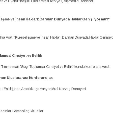
arı ve Dvelet" başlıklı Uluslararası Atölye Çalışması düzenlendi.
leşme ve İnsan Hakları: Daralan Dünyada Haklar Genişliyor mu
Zehra Arat "Küreselleşme ve İnsan Hakları: Daralan Dünyada Haklar Genişliyo
umsal Cinsiyet ve Evlilik
e Timmerman "Göç, Toplumsal Cinsiyet ve Evlilik" konulu konferans verdi.
nen Uluslararası Konferanslar:
t Eşitliğinde Aracılık: İşe Yarıyor Mu? Norveç Deneyimi
 Kadınlar, Semboller, Ritueller