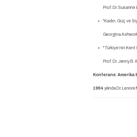
Prof. Dr. Susanne L
"Kadın, Güç ve Si
Georgina Ashwor
"Türkiye’nin Kent 
Prof. Dr. Jenny B.
Konferans: Amerika B
1994
yılında Dr. Lenore