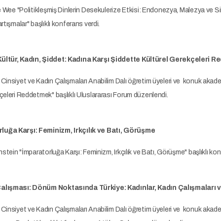
ne Wee "Politikleşmiş Dinlerin Desekulerize Etkisi: Endonezya, Malezya ve
rtışmalar" başlıklı konferans verdi.
ültür, Kadın, Şiddet: Kadına Karşı Şiddette Kültürel Gerekçeleri 
Cinsiyet ve Kadın Çalışmaları Anabilim Dalı öğretim üyeleri ve konuk akademis
çeleri Reddetmek" başlıklı Uluslararası Forum düzenlendi.
uğa Karşı: Feminizm, Irkçılık ve Batı, Görüşme
enstein "İmparatorluğa Karşı: Feminizm, Irkçılık ve Batı, Görüşme" başlıklı ko
Çalışması: Dönüm Noktasında Türkiye: Kadınlar, Kadın Çalışmaları 
 Cinsiyet ve Kadın Çalışmaları Anabilim Dalı öğretim üyeleri ve konuk aka