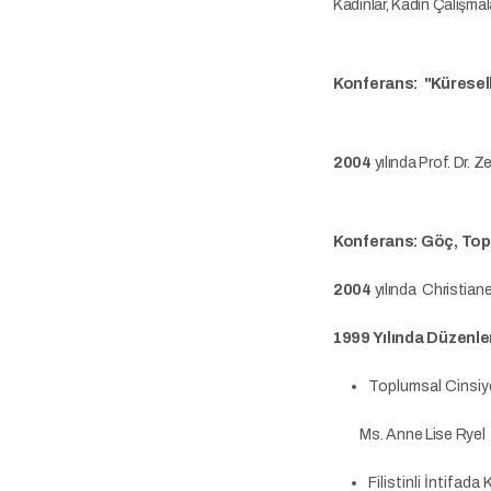
Kadınlar, Kadın Çalışmal
Konferans:
"Küresel
2004
yılında Prof. Dr. 
Konferans: Göç, Topl
2004
yılında Christian
1999 Yılında Düzenle
Toplumsal Cinsiye
Ms. Anne Lise Ryel
Filistinli İntifada