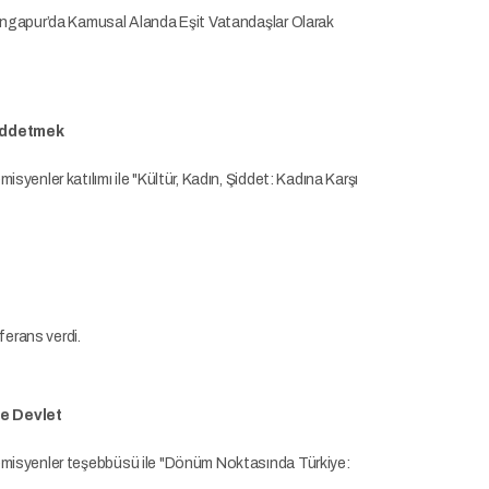
 Singapur’da Kamusal Alanda Eşit Vatandaşlar Olarak
Reddetmek
yenler katılımı ile "Kültür, Kadın, Şiddet: Kadına Karşı
nferans verdi.
ve Devlet
demisyenler teşebbüsü ile "Dönüm Noktasında Türkiye: