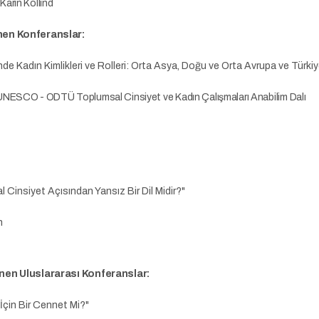
rin Kollind
nen Konferanslar:
nde Kadın Kimlikleri ve Rolleri: Orta Asya, Doğu ve Orta Avrupa ve Türkiy
O - ODTÜ Toplumsal Cinsiyet ve Kadın Çalışmaları Anabilim Dalı
 Cinsiyet Açısından Yansız Bir Dil Midir?"
un
nen Uluslararası Konferanslar:
 İçin Bir Cennet Mi?"