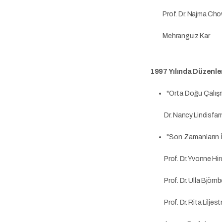
Prof. Dr. Najma Chow
Mehranguiz Kar
1997 Yılında Düzenle
"Orta Doğu Çalış
Dr. Nancy Lindisfar
"Son Zamanların İ
Prof. Dr. Yvonne Hir
Prof. Dr. Ulla Björnb
Prof. Dr. Rita Liljest