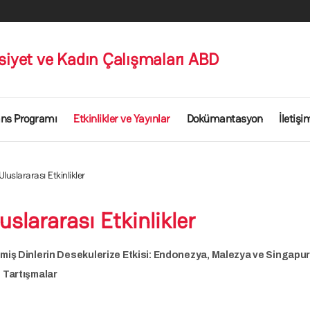
siyet ve Kadın Çalışmaları ABD
ans Programı
Etkinlikler ve Yayınlar
Dokümantasyon
İletişi
luslararası Etkinlikler
slararası Etkinlikler
şmiş Dinlerin Desekulerize Etkisi: Endonezya, Malezya ve Singapu
e Tartışmalar