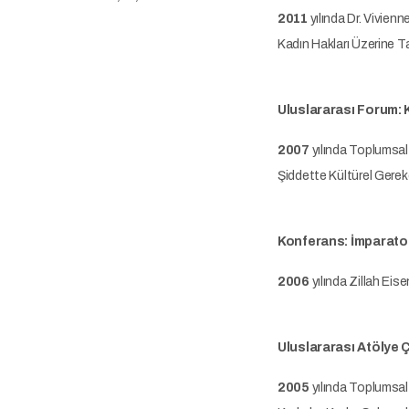
2011
yılında Dr. Vivien
Kadın Hakları Üzerine Ta
Uluslararası Forum: K
2007
yılında Toplumsal 
Şiddette Kültürel Gerek
Konferans: İmparatorl
2006
yılında Zillah Eis
Uluslararası Atölye 
2005
yılında Toplumsal