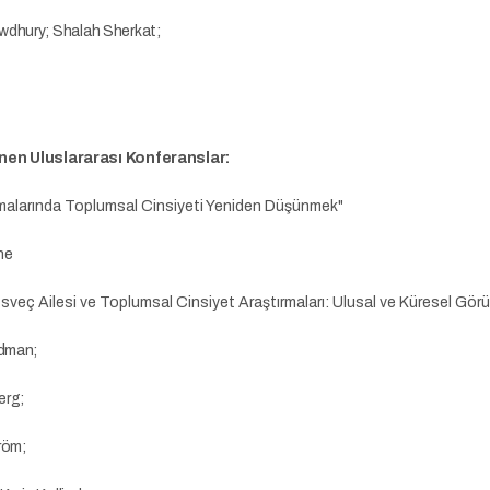
dhury; Shalah Sherkat;
nen Uluslararası Konferanslar:
malarında Toplumsal Cinsiyeti Yeniden Düşünmek"
ne
sveç Ailesi ve Toplumsal Cinsiyet Araştırmaları: Ulusal ve Küresel Görü
dman;
erg;
röm;