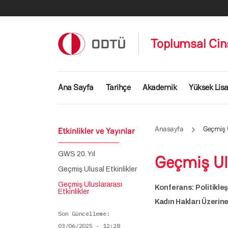
Ana içeriğe atla
Toplumsal Cin
Ana gezinti menüsü
Ana Sayfa
Tarihçe
Akademik
Yüksek Lis
Anasayfa
Geçmiş U
Etkinlikler ve Yayınlar
GWS 20. Yıl
Geçmiş Ulu
Geçmiş Ulusal Etkinlikler
Geçmiş Uluslararası
Konferans: Politikle
Etkinlikler
Kadın Hakları Üzerin
Son Güncelleme
03/06/2025 - 12:28