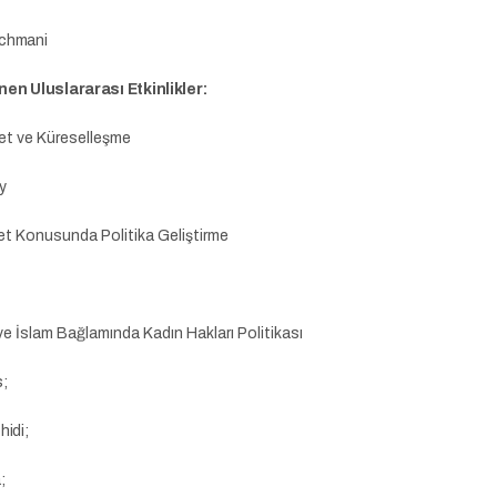
chmani
en Uluslararası Etkinlikler:
et ve Küreselleşme
y
et Konusunda Politika Geliştirme
e İslam Bağlamında Kadın Hakları Politikası
;
idi;
;