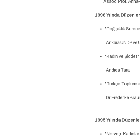
Assoc. Prof. Anna-Ka
1996 Yılnda Düzenle
"Değişiklik Süreci
Ankara UNDP ve UNESC
"Kadın ve Şiddet"
Andrea Tara
"Türkçe Toplumsal
Dr. Frederike Bra
1995 Yılında Düzenle
"Norveç: Kadınlar