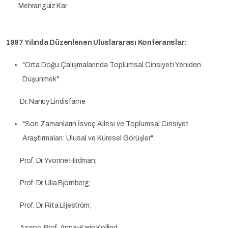
Mehranguiz Kar
1997 Yılında Düzenlenen Uluslararası Konferanslar:
"Orta Doğu Çalışmalarında Toplumsal Cinsiyeti Yeniden
Düşünmek"
Dr. Nancy Lindisfarne
"Son Zamanların İsveç Ailesi ve Toplumsal Cinsiyet
Araştırmaları: Ulusal ve Küresel Görüşler"
Prof. Dr. Yvonne Hirdman;
Prof. Dr. Ulla Björnberg;
Prof. Dr. Rita Liljeström;
Assoc. Prof. Anna-Karin Kollind