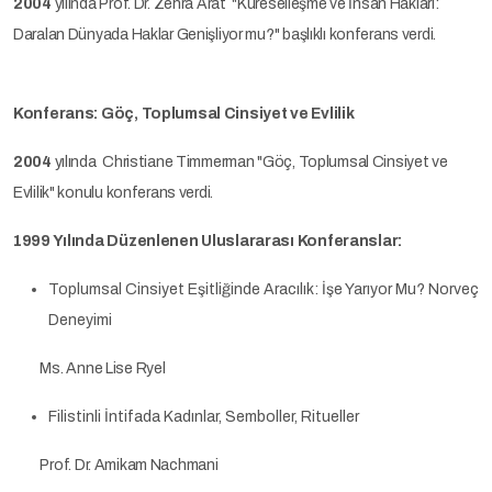
2004
yılında Prof. Dr. Zehra Arat "Küreselleşme ve İnsan Hakları:
Daralan Dünyada Haklar Genişliyor mu?" başlıklı konferans verdi.
Konferans: Göç, Toplumsal Cinsiyet ve Evlilik
2004
yılında Christiane Timmerman "Göç, Toplumsal Cinsiyet ve
Evlilik" konulu konferans verdi.
1999 Yılında Düzenlenen Uluslararası Konferanslar:
Toplumsal Cinsiyet Eşitliğinde Aracılık: İşe Yarıyor Mu? Norveç
Deneyimi
Ms. Anne Lise Ryel
Filistinli İntifada Kadınlar, Semboller, Ritueller
Prof. Dr. Amikam Nachmani