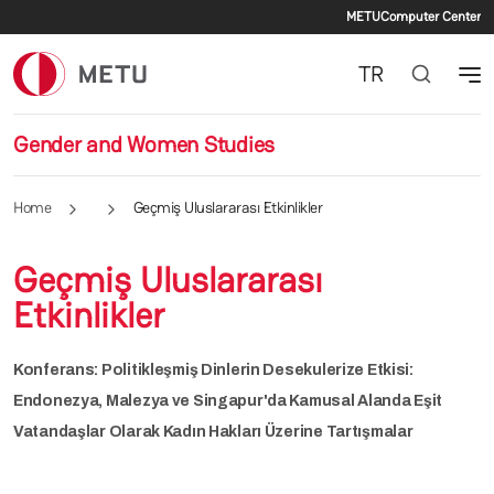
Secondary
Skip to main content
METU
Computer Center
TR
Gender and Women Studies
Home
Geçmiş Uluslararası Etkinlikler
Geçmiş Uluslararası
Etkinlikler
Konferans: Politikleşmiş Dinlerin Desekulerize Etkisi:
Endonezya, Malezya ve Singapur'da Kamusal Alanda Eşit
Vatandaşlar Olarak Kadın Hakları Üzerine Tartışmalar