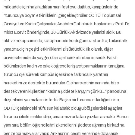
mücadele için hazırladıkları manifestoyu dağıtıp, kampüslerinde
“turuncuya boya” etkinliklerini gerçekleştirdiler. ODTÜ Toplumsal
Cinsiyet ve Kadın Çalışmaları Anabilim Dalı olarak, başkanımız Prof. Dr.
Yıldız Ecevit önderliğinde, 16 Günlük Aktivizmde yerimizi aldık. Bu
aktivizm kapsamında, kütüphanede kurduğumuz stantta, farkındalık
yaratmak için çeşitli etkinliklerimizi sürdürdük. İlk olarak, diğer
üniversitelerde de yaygın olan oje hareketini benimsedik. Farklı
bölümlerden kadın ve erkek öğrenciler işaret parmaklarının tırnağına
turuncu oje sürerek kampüs içerisinde farkındalık yaratma
hareketimize destekte bulundular. Oje hareketinin yanında, bize
destek veren kişilerden “kadına şiddete karşıyım çünkü…” panosuna
düşünlerini yazmalarını istedik. Başka bir turuncu etkinliğimiz ise,
ODTÜ içerisindeki nüfusun kalabalık olduğu bölgelerdeki ağaçları
turuncu iplerle renklendirip, amacımızı anlatan yazıları asmaktı. Bunun
yanı sıra, bölüm öğrencilerimiz kendilerini şiddete uğramış bir kadına
benzetici makyajlar yapıp Ankara’nın çeşitli yerlerinde dolaşarak,