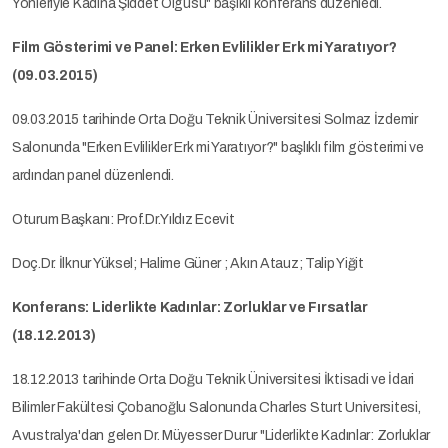
Yönleriyle Kadına Şiddet Olgusu" başıklı konferans düzenledi.
Film Gösterimi ve Panel: Erken Evlilikler Erk mi Yaratıyor?
(09.03.2015)
09.03.2015 tarihinde Orta Doğu Teknik Üniversitesi Solmaz İzdemir
Salonunda "Erken Evlilikler Erk mi Yaratıyor?" başlıklı film gösterimi ve
ardından panel düzenlendi.
Oturum Başkanı: Prof.Dr.Yıldız Ecevit
Doç.Dr. İlknur Yüksel; Halime Güner ; Akın Atauz; Talip Yiğit
Konferans: Liderlikte Kadınlar: Zorluklar ve Fırsatlar
(18.12.2013)
18.12.2013 tarihinde Orta Doğu Teknik Üniversitesi İktisadi ve İdari
Bilimler Fakültesi Çobanoğlu Salonunda Charles Sturt Universitesi,
Avustralya'dan gelen Dr. Müyesser Durur "Liderlikte Kadınlar: Zorluklar