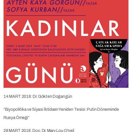
14 MART 2018: Dr. Gökten Doğangün
“Biyopolitika ve Siyasi İktidarın Yeniden Tesisi: Putin Dönemimde
Rusya Örneği”
28 MART 2018: Doç. Dr. Mary Lou O'neil