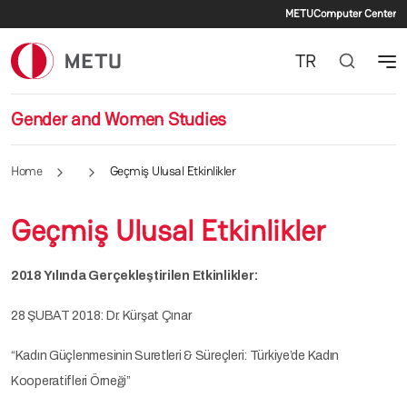
Secondary
Skip to main content
METU
Computer Center
TR
Gender and Women Studies
Home
Geçmiş Ulusal Etkinlikler
Geçmiş Ulusal Etkinlikler
2018 Yılında Gerçekleştirilen Etkinlikler:
28 ŞUBAT 2018: Dr. Kürşat Çınar
“Kadın Güçlenmesinin Suretleri & Süreçleri: Türkiye’de Kadın
Kooperatifleri Örneği”