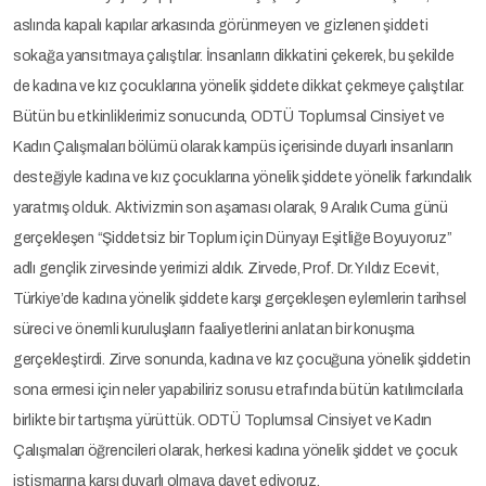
aslında kapalı kapılar arkasında görünmeyen ve gizlenen şiddeti
sokağa yansıtmaya çalıştılar. İnsanların dikkatini çekerek, bu şekilde
de kadına ve kız çocuklarına yönelik şiddete dikkat çekmeye çalıştılar.
Bütün bu etkinliklerimiz sonucunda, ODTÜ Toplumsal Cinsiyet ve
Kadın Çalışmaları bölümü olarak kampüs içerisinde duyarlı insanların
desteğiyle kadına ve kız çocuklarına yönelik şiddete yönelik farkındalık
yaratmış olduk. Aktivizmin son aşaması olarak, 9 Aralık Cuma günü
gerçekleşen “Şiddetsiz bir Toplum için Dünyayı Eşitliğe Boyuyoruz”
adlı gençlik zirvesinde yerimizi aldık. Zirvede, Prof. Dr. Yıldız Ecevit,
Türkiye’de kadına yönelik şiddete karşı gerçekleşen eylemlerin tarihsel
süreci ve önemli kuruluşların faaliyetlerini anlatan bir konuşma
gerçekleştirdi. Zirve sonunda, kadına ve kız çocuğuna yönelik şiddetin
sona ermesi için neler yapabiliriz sorusu etrafında bütün katılımcılarla
birlikte bir tartışma yürüttük. ODTÜ Toplumsal Cinsiyet ve Kadın
Çalışmaları öğrencileri olarak, herkesi kadına yönelik şiddet ve çocuk
istismarına karşı duyarlı olmaya davet ediyoruz.