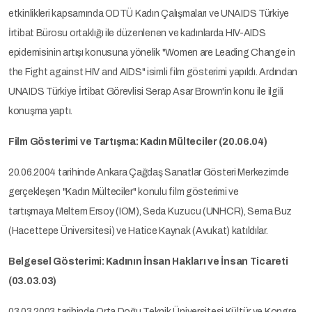
etkinlikleri kapsamında ODTÜ Kadın Çalışmaları ve UNAIDS Türkiye
İrtibat Bürosu ortaklığı ile düzenlenen ve kadınlarda HIV-AIDS
epidemisinin artışı konusuna yönelik "Women are Leading Change in
the Fight against HIV and AIDS" isimli film gösterimi yapıldı. Ardından
UNAIDS Türkiye İrtibat Görevlisi Serap Asar Brown'in konu ile ilgili
konuşma yaptı.
Film Gösterimi ve Tartışma: Kadın Mülteciler (20.06.04)
20.06.2004 tarihinde Ankara Çağdaş Sanatlar Gösteri Merkezimde
gerçekleşen "Kadın Mülteciler" konulu film gösterimi ve
tartışmaya Meltem Ersoy (IOM), Seda Kuzucu (UNHCR), Sema Buz
(Hacettepe Üniversitesi) ve Hatice Kaynak (Avukat) katıldılar.
Belgesel Gösterimi: Kadının İnsan Hakları ve İnsan Ticareti
(03.03.03)
03.03.2003 tarihinde Orta Doğu Teknik Üniversitesi Kültür ve Kongre