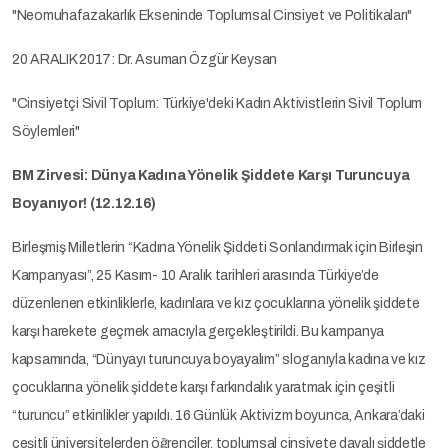
"Neomuhafazakarlık Ekseninde Toplumsal Cinsiyet ve Politikaları"
20 ARALIK 2017: Dr. Asuman Özgür Keysan
"Cinsiyetçi Sivil Toplum: Türkiye'deki Kadın Aktivistlerin Sivil Toplum
Söylemleri"
BM Zirvesi: Dünya Kadına Yönelik Şiddete Karşı Turuncuya
Boyanıyor! (12.12.16)
Birleşmiş Milletlerin “Kadına Yönelik Şiddeti Sonlandırmak için Birleşin
Kampanyası”, 25 Kasım- 10 Aralık tarihleri arasında Türkiye’de
düzenlenen etkinliklerle, kadınlara ve kız çocuklarına yönelik şiddete
karşı harekete geçmek amacıyla gerçekleştirildi. Bu kampanya
kapsamında, “Dünyayı turuncuya boyayalım” sloganıyla kadına ve kız
çocuklarına yönelik şiddete karşı farkındalık yaratmak için çeşitli
“turuncu” etkinlikler yapıldı. 16 Günlük Aktivizm boyunca, Ankara’daki
çeşitli üniversitelerden öğrenciler, toplumsal cinsiyete dayalı şiddetle