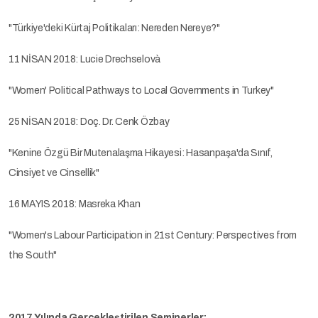
"Türkiye'deki Kürtaj Politikaları: Nereden Nereye?"
11 NİSAN 2018: Lucie Drechselovà
"Women' Political Pathways to Local Governments in Turkey"
25 NİSAN 2018: Doç. Dr. Cenk Özbay
"Kenine Özgü Bir Mutenalaşma Hikayesi: Hasanpaşa'da Sınıf,
Cinsiyet ve Cinsellik"
16 MAYIS 2018: Masreka Khan
"Women's Labour Participation in 21st Century: Perspectives from
the South"
2017 Yılında Gerçekleştirilen Seminerler: