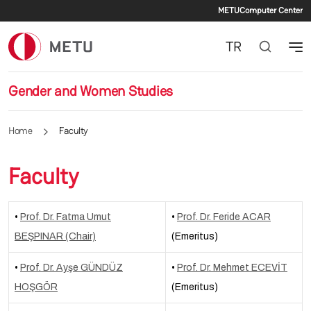
Secondary
Skip to main content
METU
Computer Center
TR
Gender and Women Studies
Home
Faculty
Faculty
•
Prof. Dr. Fatma Umut
•
Prof. Dr. Feride ACAR
BEŞPINAR (Chair)
(Emeritus)
•
Prof. Dr. Ayşe GÜNDÜZ
•
Prof. Dr. Mehmet ECEVİT
HOŞGÖR
(Emeritus)